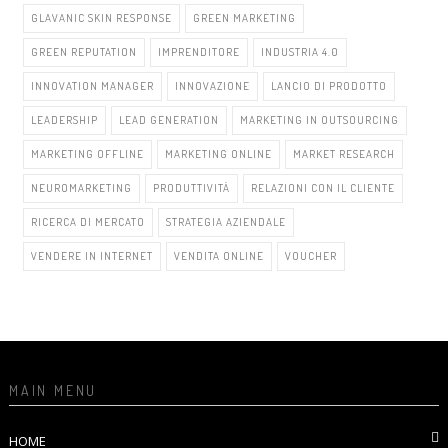
GLAVANIC SKIN RESPONSE
GREEN MARKETING
GREEN REPUTATION
IMPRENDITORE
INDUSTRIA 4.0
INNOVATION MANAGER
INNOVAZIONE
LANCIO DI PRODOTTO
LEADERSHIP
LEAD GENERATION
MARKETING IN OUTSOURCING
MARKETING OFFLINE
MARKETING ONLINE
MARKET RESEARCH
NEUROMARKETING
PRODUTTIVITÀ
RELAZIONI CON IL CLIENTE
RICERCA DI MERCATO
STRATEGIA AZIENDALE
VENDERE IN INTERNET
VENDITA ONLINE
VOUCHER
MAIN MENU
HOME