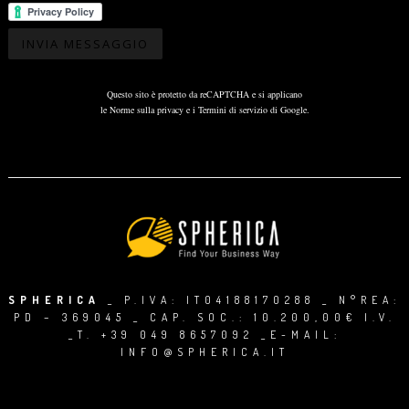
Questo sito è protetto da reCAPTCHA e si applicano
le
Norme sulla privacy
e i
Termini di servizio
di Google.
SPHERICA
_ P.IVA: IT04188170288 _ N°REA:
PD – 369045 _ CAP. SOC.: 10.200,00€ I.V.
_T.
+39 049 8657092
_E-MAIL:
INFO@SPHERICA.IT