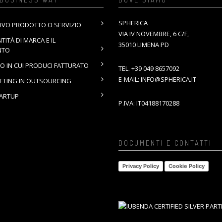
SPHERICA
OVO PRODOTTO O SERVIZIO
VIA IV NOVEMBRE, 6 C/F,
NTITÀ DI MARCA E IL
35010 LIMENA PD
NTO
O IN CUI PRODUCI FATTURATO
TEL.
+39 049 8657092
E-MAIL:
INFO@SPHERICA.IT
KETING IN OUTSOURCING
TARTUP
P.IVA: IT04188170288
DOCUMENTI E CONTATTI
Privacy Policy
Cookie Policy