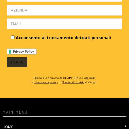
Acconsento al trattamento dei dati personali
Questo sito è protetto da reCAPTCHA e si applicano
le
Norme sulla privacy
e i
Termini di servizio
di Google.
MAIN MENU
HOME