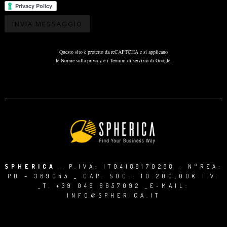
Questo sito è protetto da reCAPTCHA e si applicano
le
Norme sulla privacy
e i
Termini di servizio
di Google.
SPHERICA
_ P.IVA: IT04188170288 _ N°REA:
PD – 369045 _ CAP. SOC.: 10.200,00€ I.V.
_T.
+39 049 8657092
_E-MAIL:
INFO@SPHERICA.IT