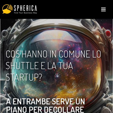
COS'HANNO IN COMUNE LO
SHUTTLE E LA TUA
STARTUP?
A ENTRAMBE SERVE UN
PIANO PER DECOLLARE