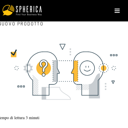
COME L’EMPATIA PUÒ APRIRE LA STRADA AL TUO
NUOVO PRODOTTO
empo di lettura
3
minuti