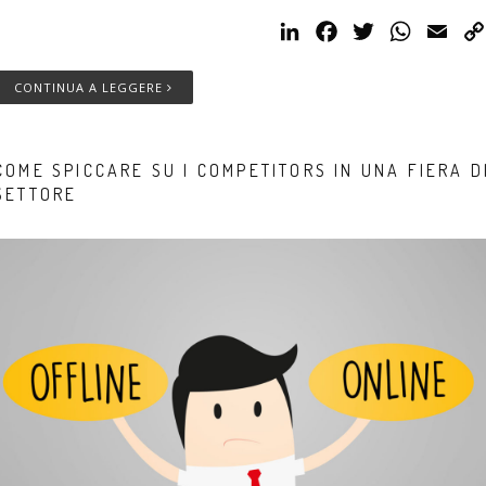
LinkedIn
Facebook
Twitter
WhatsAp
Emai
CONTINUA A LEGGERE
COME SPICCARE SU I COMPETITORS IN UNA FIERA D
SETTORE