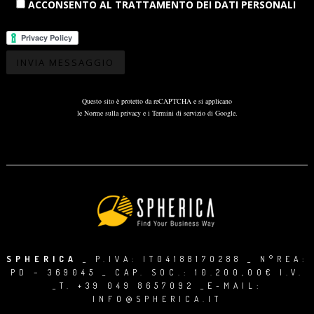
ACCONSENTO AL TRATTAMENTO DEI DATI PERSONALI
Questo sito è protetto da reCAPTCHA e si applicano
le
Norme sulla privacy
e i
Termini di servizio
di Google.
SPHERICA
_ P.IVA: IT04188170288 _ N°REA:
PD – 369045 _ CAP. SOC.: 10.200,00€ I.V.
_T.
+39 049 8657092
_E-MAIL:
INFO@SPHERICA.IT