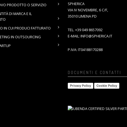
SPHERICA
OVO PRODOTTO O SERVIZIO
VIA IV NOVEMBRE, 6 C/F,
NTITÀ DI MARCA E IL
35010 LIMENA PD
NTO
O IN CUI PRODUCI FATTURATO
TEL.
+39 049 8657092
E-MAIL:
INFO@SPHERICA.IT
KETING IN OUTSOURCING
TARTUP
P.IVA: IT04188170288
DOCUMENTI E CONTATTI
Privacy Policy
Cookie Policy