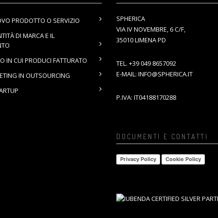
SPHERICA
OVO PRODOTTO O SERVIZIO
VIA IV NOVEMBRE, 6 C/F,
NTITÀ DI MARCA E IL
35010 LIMENA PD
NTO
O IN CUI PRODUCI FATTURATO
TEL.
+39 049 8657092
E-MAIL:
INFO@SPHERICA.IT
KETING IN OUTSOURCING
TARTUP
P.IVA: IT04188170288
DOCUMENTI E CONTATTI
Privacy Policy
Cookie Policy