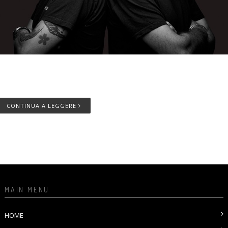
empo di lettura
3
minuti
CONTINUA A LEGGERE
MAIN MENU
HOME