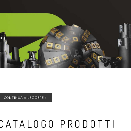
empo di lettura
4
minuti
CONTINUA A LEGGERE
CATALOGO PRODOTTI