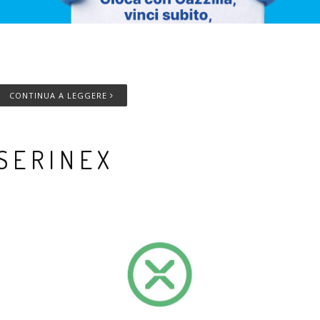
empo di lettura
3
minuti
CONTINUA A LEGGERE
SERINEX