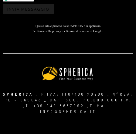
Questo sito è protetto da reCAPTCHA e si applicano
le
Norme sulla privacy
e i
Termini di servizio
di Google.
SPHERICA
_ P.IVA: IT04188170288 _ N°REA:
PD – 369045 _ CAP. SOC.: 10.200,00€ I.V.
_T.
+39 049 8657092
_E-MAIL:
INFO@SPHERICA.IT