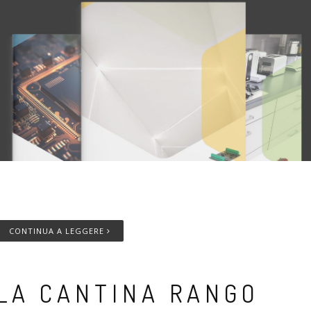
empo di lettura
5
minuti
CONTINUA A LEGGERE
LA CANTINA RANGO