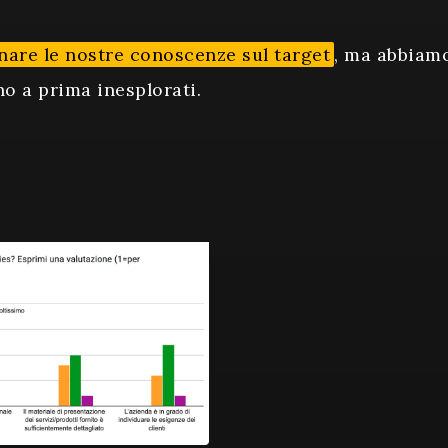
inare le nostre conoscenze sul target
, ma abbiamo
no a prima inesplorati.