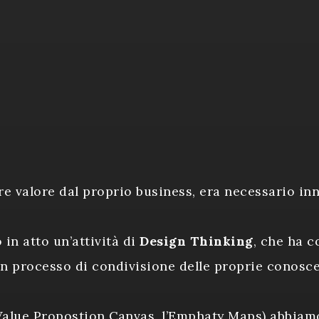
e valore dal proprio business, era necessario inn
n atto un’attività di
Design Thinking
, che ha c
un processo di condivisione delle proprie conosc
Value Propostion Canvas, l’Emphaty Maps) abbia