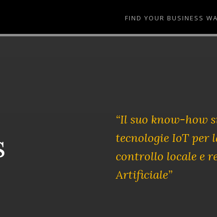
FIND YOUR BUSINESS W
“Il suo know-how si
s
tecnologie IoT per 
controllo locale e 
Artificiale”