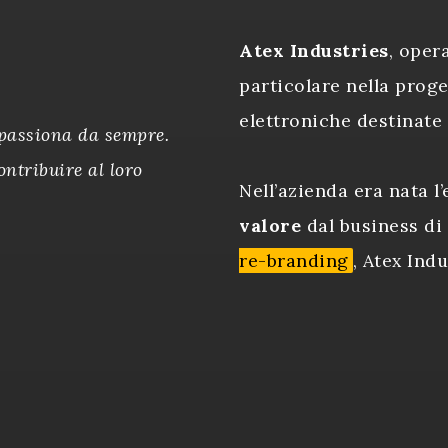
Atex Industries
, oper
particolare nella proge
elettroniche destinate 
appassiona da sempre.
contribuire al loro
Nell’azienda era nata l
valore
dal business di
re-branding
, Atex Indu