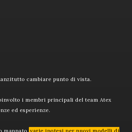
anzitutto cambiare punto di vista.
oinvolto i membri principali del team Atex
enze ed esperienze.
mo mappato
varie ipotesi per nuovi modelli di