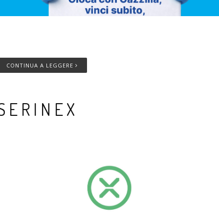
empo di lettura
3
minuti
CONTINUA A LEGGERE
SERINEX